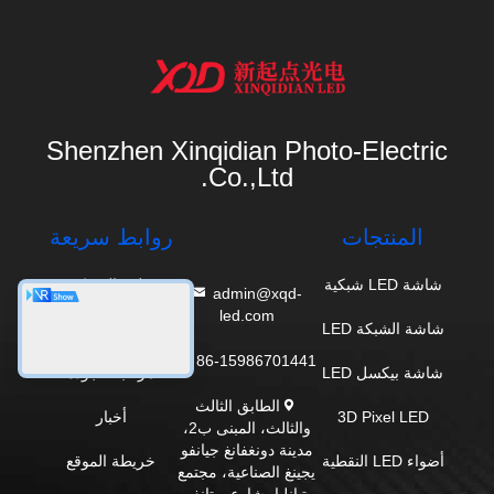
Shenzhen Xinqidian Photo-Electric
Co.,Ltd.
المنتجات
روابط سريعة
شاشة LED شبكية
ملف الشركة
admin@xqd-
led.com
شاشة الشبكة LED
جولة في المصنع
86-15986701441
شاشة بيكسل LED
مراقبة الجودة
الطابق الثالث
3D Pixel LED
أخبار
والثالث، المبنى ب2،
مدينة دونغفانغ جيانفو
أضواء LED النقطية
خريطة الموقع
يجينغ الصناعية، مجتمع
تيانليا، شارع يوتانغ،