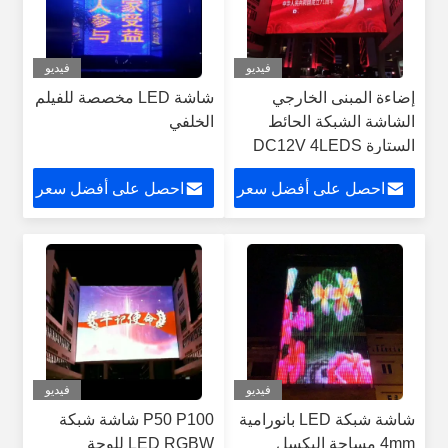
فيديو
فيديو
إضاءة المبنى الخارجي
شاشة LED مخصصة للفيلم
الشاشة الشبكة الحائط
الخلفي
الستارة DC12V 4LEDS
احصل على أفضل سعر
احصل على أفضل سعر
فيديو
فيديو
شاشة شبكة LED بانورامية
P50 P100 شاشة شبكة
4mm مساحة البكسل
LED RGBW للوحة