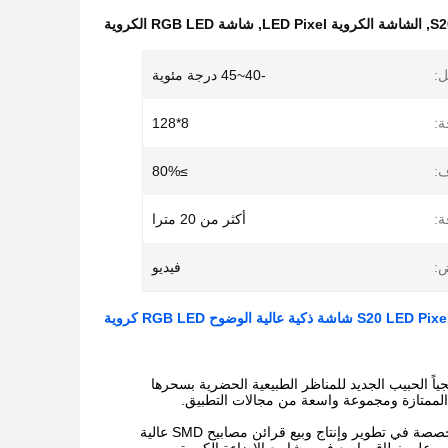
,
الشاشة الكروية LED Pixel
,
شاشة RGB LED الكروية
ل:
-40~45 درجة مئوية
ة:
8*128
:
≥80%
:
أكثر من 20 مترا
:
فيديو
جياً الحبيب الجديد للمناظر الطبيعية الحضرية بسحرها
ه الممتازة ومجموعة واسعة من مجالات التطبيق.
شنتشن XINQIDIAN OPTOELECTRONICS CO.، المحدودة هي شركة وطنية عالية التقنية متخصصة في تطوير وإنتاج وبيع قرائن مصابيح SMD عالية