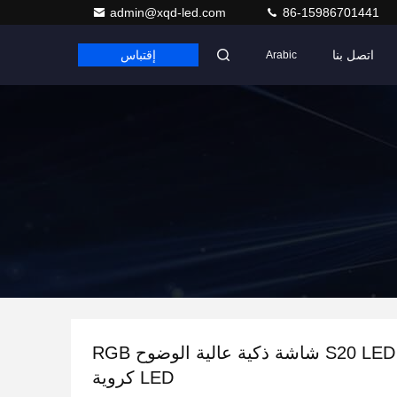
admin@xqd-led.com
86-15986701441
اتصل بنا
إقتباس
Arabic
شاشة S20 LED Pixel شاشة ذكية عالية الوضوح RGB
LED كروية