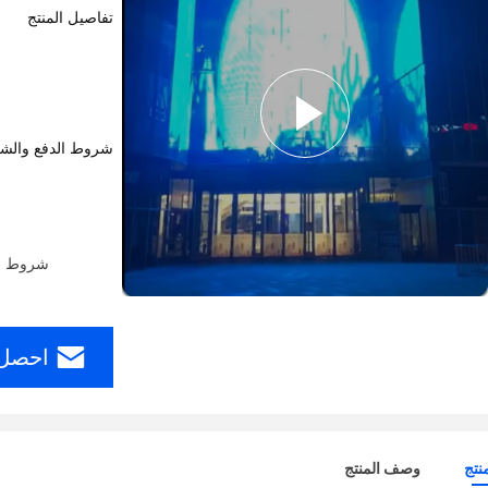
تفاصيل المنتج
شروط الدفع والش
شروط الدفع: ern Union، MoneyGram
احصل 
نتج
وصف المنتج