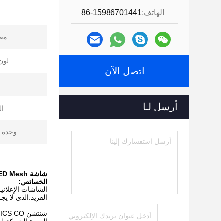
الهاتف:
86-15986701441
معدل
لون ED
اتصل الآن
أرسل لنا
ال
وحدة ا
شاشة S20 LED Mesh شاشة ذكية عالية السطوع LED دائمة RGB كروية
الخصائص:
الشاشات الإعلانية
الفريد.الذي لا ي