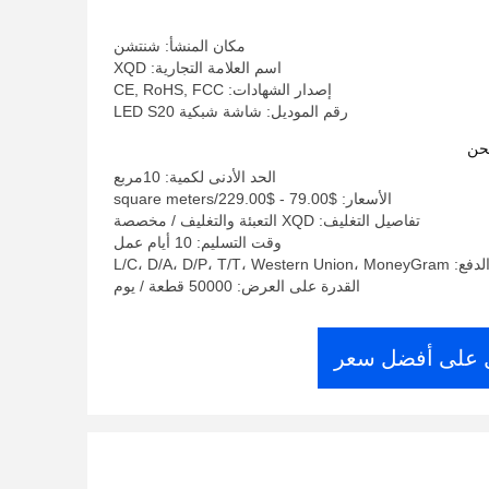
مكان المنشأ: شنتشن
اسم العلامة التجارية: XQD
إصدار الشهادات: CE, RoHS, FCC
رقم الموديل: شاشة شبكية LED S20
حن
الحد الأدنى لكمية: 10مربع
الأسعار: $79.00 - $229.00/square meters
تفاصيل التغليف: XQD التعبئة والتغليف / مخصصة
وقت التسليم: 10 أيام عمل
L/C، D/A، D/P، T/T، West
القدرة على العرض: 50000 قطعة / يوم
على أفضل سعر