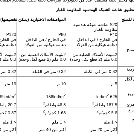
ة مستقل، عدد من تكنولوجيا البراءات تعبئة LED، تستخدم المنتجات على نطاق واسع في مشاريع الإضاءة الكبيرة
 للمنتج
المواصفات الاختيارية (يمكن تخصيصها)
S20 شاشة شبكة هندسية
مقاومة للغبار
P120
P80
P40
في الخارج / في الداخل
في الخارج / في الداخل
في الخارج
دعامة هيكلية من الفولاذ
دعامة هيكلية من الفولاذ
دعامة هيكل
نتج
2تثبيت الأسلاك الصلبة من
2تثبيت الأسلاك الصلبة من
2تثبيت ا
0.0 ملم (2 قطع لكل وحدة)
0.0 ملم (2 قطع لكل وحدة)
0.0 ملم (2 قطع لكل وحدة)
دية
0.32 متر في الكتلة
0.32 متر في الكتلة
0.32 متر في الكتلة
 لكل
5 م
10 م
16 متر
ربع
2
2
2
69led/m
156led/m
625 led/m
2
2
ربع
187.5 واط/م
46.8 واط/م
20.7 واط/م
ربع
2
2
5.6 كجم/م
1.68 كجم/م
0.87 كجم/م
< 1 ملم
< 1 ملم
< 1 ملم
أكثر من 20 متر
أكثر من 40 متر
أكثر من 40 متر