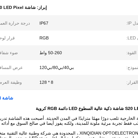
إبراز:
شاشة S20 LED Pixel
 IP:
IP67
درجة حرارة العم
L:
RGB
قرار لوح
القوة:
50-260 واط
ضوء شفاف
نموذج:
بي40/بي80/بي120
عرض المسافة
لقرار:
8 * 128
وظيفة العرض
شاشة S20 LED Pixel شاشة ذكية عالية الوضوح RGB LED كروية
 الخارجية تلعب دورًا مهمًا متزايدًا في المدن الحديثة. أصبحت هذه الشاشة تدري
جلب فقط تجربة مرئية ملونة للمدينة، ولكنه يفوز أيضا في صالح السوق مع أدائ