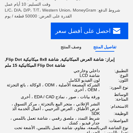
وقت التسليم: 10 أيام عمل
شروط الدفع: L/C، D/A، D/P، T/T، Western Union، MoneyGram
القدرة على العرض: 50000 قطعة / يوم
احصل على أفضل سعر
تفاصيل المنتج
وصف المنتج
إبراز:
شاشة العرض الميكانيكية
,
شاشة 8x8 ميكانيكية Flip Dot
,
شاشة Flip Dot الميكانيكية 15 ملم
التطبيق:
داخلي وخارجي
النوع:
شاشة LCD
اللون:
لون الفيديو الكامل
الشركة المصنعة الأصلية ، ODM ، الوكالة ، بائع التجزئة
نوع المورد:
، OEM ، أخرى
الوسائط
ورقة بيانات ، صور ، نماذج EDA / CAD ، أخرى
المتاحة:
النشر الإعلاني ، متجر البيع بالتجزئة ، مركز التسوق ،
الاستخدام:
عرض الأطباق ، العرض الترحيبي ، أعمال الخدمة الذ
الوظيفة:
SDK
شريط التمدد ، ملصق رقمي ، شاشة تعمل باللمس ،
المواصفات:
جدار فيديو ، كشك
نوع الشاشة التي
بالسعة، مقاوم، شاشة تعمل باللمس، الأشعة تحت
تعمل باللمس:
الحمراء