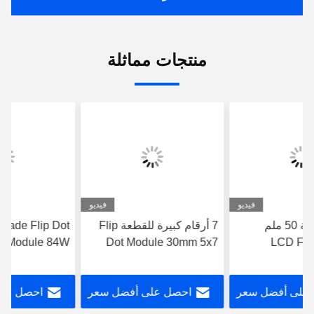
منتجات مماثلة
فيديو
فيديو
7 أرقام كبيرة للقطعة Flip
5x7 Flip Blade Flip Dot
Dot Module 30mm 5x7
Module 84W تركيب العمود
للمحل
المغناطيسي
احصل على أفضل سعر
احصل على أفضل سعر