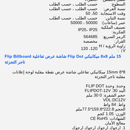
السطوع:
حسب الطلب ، حسب الطلب
نسبة العرض:
حسب الطلب ، حسب الطلب
وقت الاستجابة:
50، 50
نسبة التباين:
حسب الطلب ، حسب الطلب
عمر (ساعات):
50000 ، 50000
تصنيف الملكية
IP25، IP25
الفكرية:
الرمز السريع:
564685
القرار:
مخصصة
زاوية الرؤية H /
120، 120
V）:
15 ملم 8x8 ميكانيكي Flip Dot شاشة عرض تفاعلية Flip Billboard
تاجر التجزئة
15mm 8*8 ميكانيكي تفاعلي شاشة عرض نقطة مقلبة لوحة إعلانات
مقلبة تاجر التجزئة
وحدة: وحدة FLIP DOT
البند 30: FLIPDOT-12V
حجم الشفرة: 0 30 ملم
VOL:DC12V
واط: 84 واط
الحجم:222.8*159.8*77.5ملم
الوزن: 1.05 كجم
الشهادات: CE RoHS
معالج الأمان
1. ارجوك ارجوك ارجوك ارجوك