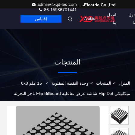
admin@xqd-led.com
Shenzhen Xinqidian Photo-Electric Co.,Ltd.
86-15986701441
ول
اتصل
إقتباس
Arabic
نا
بنا
المنتجات
المنزل
>
المنتجات
>
وحدة النقطة المقلوبة
>
15 ملم 8x8
ميكانيكي Flip Dot شاشة عرض تفاعلية Flip Billboard تاجر التجزئة