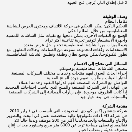
2 قبل إطلاق النار، يُرجى فتح العبوة:
وصف الوظيفة
تكامل النظام
التحكم الذكي: يمكن التحكم في حركة الالتفاف ومحتوى العرض للشاشة
المغناطيسية من خلال النظام الذكي.
الجمع مع التقنيات الأخرى: يمكن دمجها مع تقنيات مثل الشاشات اللمسية
وأجهزة الاستشعار لتوفير تجربة تفاعلية أكثر ثراء.
هذه الميزات من الشاشة المغناطيسية تجعلها حل عرض متعدد
الاستخدامات وكفاءة لمجموعة متنوعة من الصناعات وحالات التطبيق. مع
تطور التكنولوجيا،يمكن توسيع نطاق وظيفة وتطبيق الشاشة المغناطيسية.
المسائل التي تحتاج إلى الاهتمام
مصنعي الشاشات المغناطيسية يوصونكم:
إجراء أبحاث السوق لفهم منتجات وخدمات مختلف الشركات المصنعة.
اختبار العينات مطلوب لتقييم جودة المنتج الفعلية.
التواصل مع الشركات المصنعة لفهم قدراتها التقنية وخدمة العملاء
في النهاية، اختر الشركة المصنعة والمنتج الذي يناسب احتياجاتك المحددة.
إذا كانت الظروف موجودة، فإن زيارات الميدانية إلى الشركات المصنعة
والمنتجات هي أيضا خيار جيد.
مقدمة الشركة
شركة شنتشن إكس كيو دي المحدودة ، التي تأسست في فبراير 2010 ،
هي شركة LED ذات تكنولوجيا عالية متخصصة تعمل في البحث والتطوير
والإنتاج والمبيعات والخدمة.لدينا أكثر من 200 موظف ولدينا حالياً 20
فنيالمصانع تغطي مساحة تزيد عن 6000 متر مربع وتستورد معدات إنتاج
محترفة حديثة ومعدات اختبار.