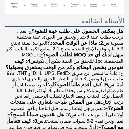
الأسئلة الشائعة
هل يمكنني الحصول على طلب عينة للضوء؟
ج: نعم ، 
نرحب بطلب عينة لاختبار وتحقق من الجودة. عينة مختلطة 
س2: ماذا عن الوقت المحدد؟
مقبولة.
الجواب: العينة تحتاج 
3-5 أيام، وقت الإنتاج الضخم يحتاج 1-2 أسابيع لكمية الطلب أكثر 
هل لديك أي حد MOQ لطلب الضوء؟
من
ج: الـ MOQ 
س4: كيف 
المنخفضة. 1pc للتحقق من العينة يمكن أن يكون
تقومون بشحن البضائع وكم من الوقت يستغرق وصولها؟
ج: عادةً ما نشحن عن طريق DHL. UPS، FedEx أو TNT. عادةً 
ما يستغرق الوصول 3-5 أيام. الشحن الجوي والبحري اختياري 
س5: كيف أقدم طلباً للضوء؟
أيضًا.
أولاً أخبرنا بمتطلباتك أو 
طلبك.ثانيا نقوم بالاقتباس وفقا لمتطلباتك أو اقتراحاتنا ثالثا 
العميل يؤكد العينات ويعقد الإيداع للطلب الرسمي رابعا نحن 
هل من الممكن طباعة شعاري على منتجات 
نرتب الإنتاج.
الضوء؟
ج: نعم. يرجى إبلاغنا رسميا قبل إنتاجنا وتأكيد التصميم 
س7: هل تقدمون ضماناً للمنتج؟
أولا على أساس عينة لدينا
ج: 
س8: كيف تتعامل 
نعم، ونحن نقدم 2-5 سنوات ضمان لمنتجاتنا
مع العيب؟
ج: أولاً، منتجاتنا تنتج في نظام مراقبة جودة صارمة 