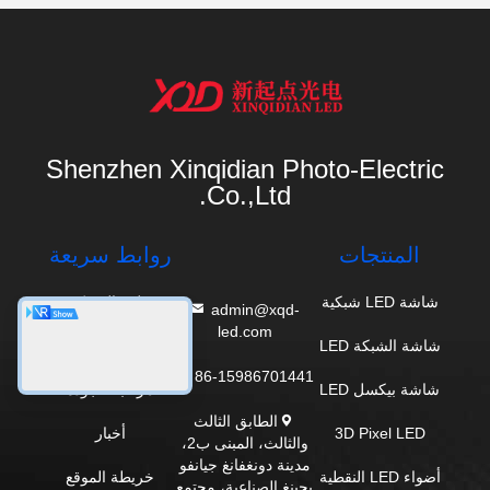
Shenzhen Xinqidian Photo-Electric
Co.,Ltd.
المنتجات
روابط سريعة
شاشة LED شبكية
ملف الشركة
admin@xqd-
led.com
شاشة الشبكة LED
جولة في المصنع
86-15986701441
شاشة بيكسل LED
مراقبة الجودة
الطابق الثالث
3D Pixel LED
أخبار
والثالث، المبنى ب2،
مدينة دونغفانغ جيانفو
أضواء LED النقطية
خريطة الموقع
يجينغ الصناعية، مجتمع